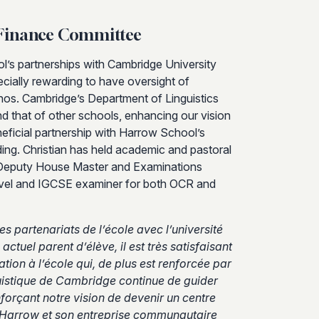
, Finance Committee
ol’s partnerships with Cambridge University
ecially rewarding to have oversight of
thos. Cambridge’s Department of Linguistics
d that of other schools, enhancing our vision
neficial partnership with Harrow School’s
ing. Christian has held academic and pastoral
, Deputy House Master and Examinations
Level and IGCSE examiner for both OCR and
es partenariats de l’école avec l’université
ctuel parent d’élève, il est très satisfaisant
tion à l’école qui, de plus est renforcée par
guistique de Cambridge continue de guider
nforçant notre vision de devenir un centre
e Harrow et son entreprise communautaire