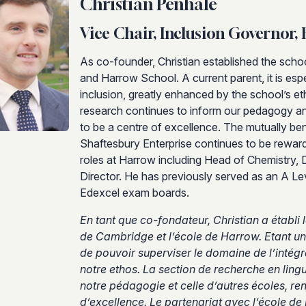
Christian Penhale
Vice Chair, Inclusion Governor
As co-founder, Christian established the scho
and Harrow School. A current parent, it is esp
inclusion, greatly enhanced by the school’s e
research continues to inform our pedagogy an
to be a centre of excellence. The mutually be
Shaftesbury Enterprise continues to be reward
roles at Harrow including Head of Chemistry
Director. He has previously served as an A 
Edexcel exam boards.
En tant que co-fondateur, Christian a établi l
de Cambridge et l’école de Harrow. Etant un a
de pouvoir superviser le domaine de l’intégra
notre ethos. La section de recherche en lin
notre pédagogie et celle d’autres écoles, re
d’excellence. Le partenariat avec l’école d