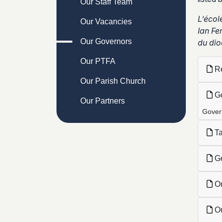
Our Staff Team
L’écol
Our Vacancies
Ian Fe
Our Governors
du dio
Our PTFA
Re
Our Parish Church
Go
Our Partners
Gover
Ta
Go
Ou
Ou