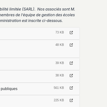
ilité limitée (SARL). Nos associés sont M.
 membres de l’équipe de gestion des écoles
inistration est inscrite ci-dessous.
73 KB
48 KB
39 KB
38 KB
561 KB
 publiques
225 KB