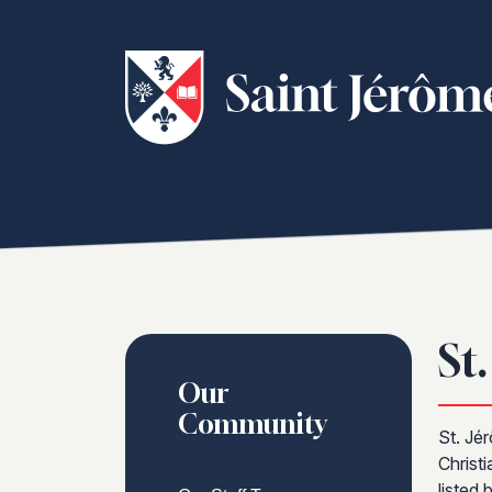
St
Our
Community
St. Jé
Christ
listed 