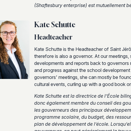
(Shaftesbury enterprise) est mutuellement bén
Kate Schutte
Headteacher
Kate Schutte is the Headteacher of Saint Jér
therefore is also a governor. At our meetings
developments and reports back to governors r
and progress against the school development 
governors' meetings, she can mostly be found 
cultural events, curling up with a good book or,
Kate Schutte est la directrice de l’École bili
donc également membre du conseil des gouve
les gouverneurs des principaux développeme
programme scolaire, du budget, des ressourc
plan de développement de l’école. Lorsqu’elle