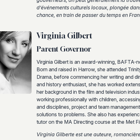
gouverneurs, on peut généralement la trouve
d’événements culturels locaux, plongée dans u
chance, en train de passer du temps en Fran
Virginia Gilbert
Parent Governor
Virginia Gilbert is an award-winning, BAFTA-no
Born and raised in Harrow, she attended Trinity
Drama, before commencing her writing and direc
and history enthusiast, she has worked extens
her background in the film and television indust
working professionally with children, accessing
and disciplines, project and team management,
solutions to problems. She also has experience 
tutor on the MA Directing course at the Met F
Virginia Gilberte est une auteure, romancière